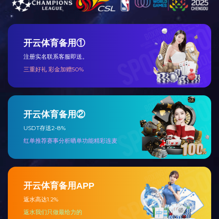
截齿钎焊的工艺与发展
pdc钻头种类的详细分类及
说明
搜索本站
客服咨询
15935109728
站点地图
｜
网站地图
Copyright © 2018-2021 乐鱼官网网页版_乐鱼(中国)官方 版权所有 |
湘ICP备
18013084号-1