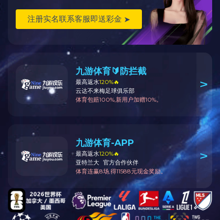
相关文章
山西N磨乐鱼官网网页版_
乐鱼官网网页版_乐鱼(中
乐鱼(中国)官方截齿-乐鱼官
国)官方截齿有几种-乐鱼官
网网页版_乐鱼(中国)官方N
网网页版_乐鱼(中国)官方
磨截齿哪家好
镐型截齿的破坏