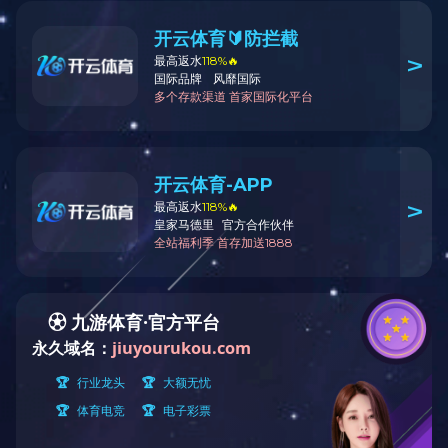
(5)每一分层回采后要及时充填,确保充填质量。Z后一个分层
回采完后应接顶严密。
(6)禁止人员在充填井下方停留和通行。 充填时,各工序间应
有通讯联系。
(7)顺路人行井 溜矿井应有可靠的防充填料泄漏的背垫材料,
以防止堵塞以及形成悬空。
(8)下向胶结充填的采场,两帮底角的矿石要清理干净。
(9)用组合式钢筒做顺路天井(行人、滤水,放矿)时,钢筒组装
作业前应在井口悬挂**网。
(10)采用人工间柱上向分层充填法采矿,相邻采场应超前特定
距离。
(11)采场放矿要设格筛,防止人员坠落和堵塞。人行井 、溜矿
井、泄水井、充填井应错开布置。
(12)干式充填,每个作业点均应有良好的通风、除尘措施,并加
强个体防护。
(13)禁止在采场内同时进行凿岩和处理浮石。