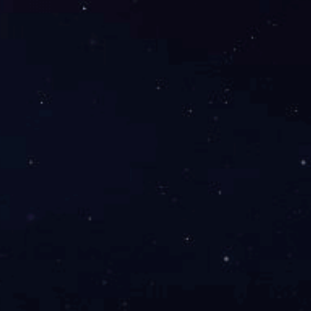
pdc钻头种类的详细分类及说明
5109728