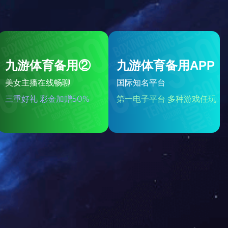
建设转向主动建设。早在2012年，
作模式。
工作效率高开采成套技术装备与生产工
化开采，形成了薄煤层、中厚煤层到厚煤
输网络和数据中心等信息服务设施。
、网络**系统、数据库系统和存储系
信在部分矿井应用，井下视频识别验证启
联网不断融合。
行业积极开展了井下物联网系统等一些
焦煤集团、兖矿集团、中g平煤神马集团
向单个煤矿，再向煤炭企业集团，甚
物流等整个产业链数字化延伸;在应用系
段方面，从人工近距离操作，向无人远程