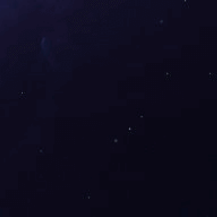
机制有待完善等一系列问题。
的重大科学问题与技术难题，从而带动
用;聚焦“卡脖子”技术难题，建立煤矿
学制定并有序实施煤矿智能化发展规划。
复合型人才越来越抢手。因此，要注重
的吸引力度，努力为煤矿智能化发展提
息孤岛”现象严重。因此，煤矿智能化
，有步骤、分阶段开展工作，实现分散