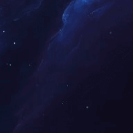
展层次方面，从技术应用向更高层次的商业模式创新提升。
起步阶段，还面临着专业软件缺乏、人才匮乏、标准体系和创新
精神，不断推进产学研用深度融合，共同解决煤矿智能化面临
。同时，要加强煤炭智能基础理论研究，促进煤矿智能技术融合应
优势，持续提升煤矿智能化发展水平;准确定位企业自身特色，科
。”刘峰表示，未来煤矿智能化发展将会颠覆传统就业格局，
式的煤矿智能化人才培养平台，加大对高端科学家和高层次人才
化建设过程中，出现了前期建设和后期发展相冲突的问题，“信
续发展的战略高度，结合企业自身条件，做好煤矿智能化顶层设计
序地推动煤矿智能化发展。