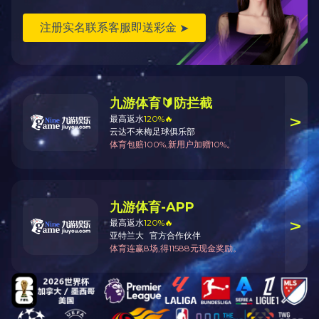
相关文章
山西N磨乐鱼官网网页版_
乐鱼官网网页版_乐鱼(中
乐鱼(中国)官方截齿-乐鱼官
国)官方截齿有几种-乐鱼官
网网页版_乐鱼(中国)官方N
网网页版_乐鱼(中国)官方
磨截齿哪家好
镐型截齿的破坏