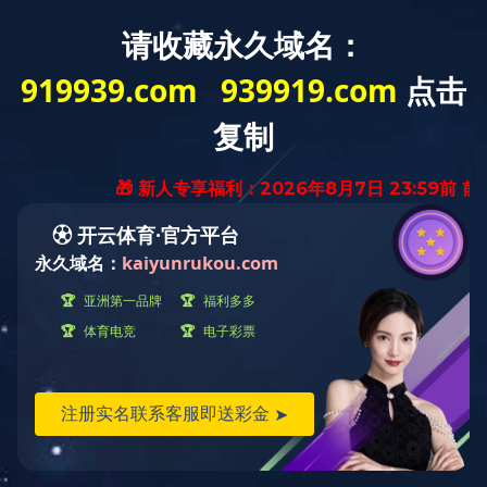
业界资讯
德国关闭z后一个煤矿坑，自此鲁尔工业区时代
正式终结
2018-12-21
12月21日电据法新社报道，当地时间周五(21日)，德g
将关闭鲁尔工业区的Z后一个煤矿坑，自此，鲁尔工业区长
达250多年的工业区时代将正式终结。
这一天，不仅仅是矿
工可能会流下眼泪，当地的足球迷也会为这个g家曾经的工
业支柱感到唏嘘。德甲劲旅多特蒙德的首席执行官瓦茨克
(Hans-Joachim Watzke)在接受采访时说，“对这里的人们而
言，煤炭、足球和啤酒是永远不可分割的，这三样东西渗透
到了我们的文化和社区之中。”
多特蒙德足球博物馆的馆长诺伊基尔纳(Manuel
Neukirchner)告诉法新社：“如果没有这样的采矿历史，我们
就不会拥有的俱乐部。”