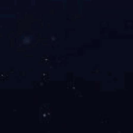
GL102-43(35)-u170-
gl89-43(35)-lhx-u170-
s2535b2-cN磨乐鱼官网网
z2235b2-cN用型乐鱼官网
页版_乐鱼(中国)官方截齿
网页版_乐鱼(中国)官方截
齿
搜索本站
客服咨询
15935109728
站点地图
｜
网站地图
Copyright © 2018-2021 乐鱼官网网页版_乐鱼(中国)官方 版权所有 |
湘ICP备
18013084号-1
开云（中国）Kaiyun·官方网站
|
完美体育唯一官网_完美体育（中国）体
育官方网
|
九游平台
|
kaiyun体育（中国）有限公司官网
|
米兰体育平台