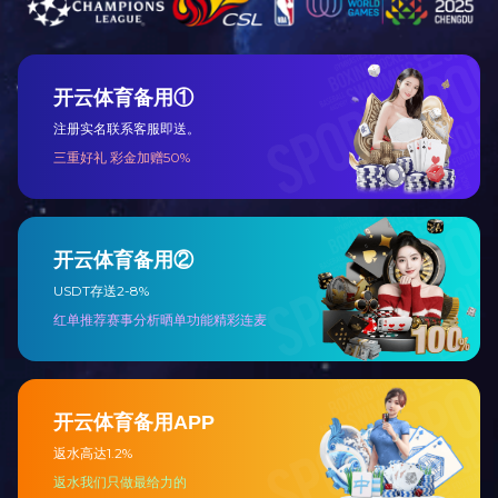
相关文章
山西N磨乐鱼官网网页版_
乐鱼官网网页版_乐鱼(中
乐鱼(中国)官方截齿-乐鱼官
国)官方截齿有几种-乐鱼官
网网页版_乐鱼(中国)官方N
网网页版_乐鱼(中国)官方
磨截齿哪家好
镐型截齿的破坏