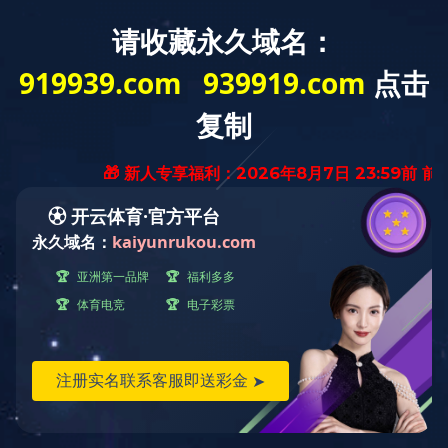
公司新闻
乐鱼官网网页版_乐鱼(中国)官方标准操作流程
有哪些
2020-01-15
乐鱼官网网页版_乐鱼(中国)官方经试转,确认一切正常
后,发出刮板输送机开车信号等刮板输送机开起来后,方可开
始牵引割煤。
乐鱼官网网页版_乐鱼(中国)官方开始割煤时,牵引速度
从零开始逐渐增高控制在2m/min,不可立即打到高牵引速度
50m过后乐鱼官网网页版_乐鱼(中国)官方下行割煤速度保持
在5m/min.在运转中,随时注意乐鱼官网网页版_乐鱼(中国)官
方负荷情况及刮板输送过负荷情况,相应调整牵引速度,防止
乐鱼官网网页版_乐鱼(中国)官方和刮板输送机过负荷运行,
并尽量使出煤量均匀。
乐鱼官网网页版_乐鱼(中国)官方牵引速度规定：