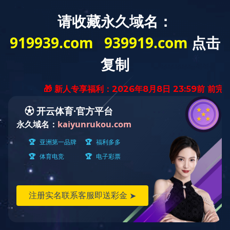
公司新闻
截齿哪个厂家好,煤截齿生产厂家
2019-11-11
买煤截齿就选山德维克矿山制造,专业的煤截齿生产厂
家，我公司的截齿是专啃硬岩的截齿,要问截齿哪个厂家好，
非山德维克莫属，买截齿请认准山德维克截齿，让您省心，
更省钱。
山德维克公司是一家专门生产煤矿钻具的公司，公司主
要产品有
硬岩截齿
、旋挖截齿、掘进机截齿、乐鱼官网网页
版_乐鱼(中国)官方截齿、矿用钻头、煤矿钻杆、矿用钻具等
系列产品，我们有截齿的生产线和专业的研发团队为您服务!
公司网址：/
「中g湖南公司」山德维克矿山装备制造有限责任公
司，创建于二零一五年三月二日，位于涟源市娄底高新区。
本公司经营矿山设备生产的投资建设：矿山机械产品及