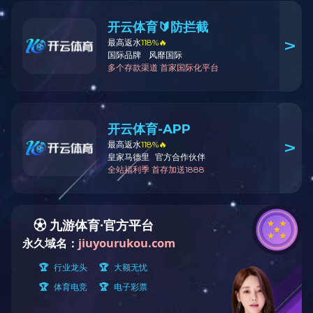
配件、钻杆钻头、凿岩机、仪器仪表、劳动防护用品的销售;
矿山新技术产品的研究、开发及相关技术服务、矿山设备的
安装及维修。
本公司自成立以来，坚持做好的矿山产品，以公平合理
的价格、快捷优异的服务、诚信公正的经营理念，获得广大
用户的高度信任和好评!
热忱欢迎各新老客户选购本公司产品，湖南山德维克矿
山设备制造有限责任公司，以热情认真的态度，竭诚为您服
务!
截齿分为
乐鱼官网网页版_乐鱼(中国)官方截齿
和
掘进机
截齿
，是开采掘进机器上的零件。其中掘进机截齿在硬度上
要求较高。乐鱼官网网页版_乐鱼(中国)官方截齿是与乐鱼官
网网页版_乐鱼(中国)官方配套使用，适用于煤矿开采。掘进
机截齿是与掘进机配套使用，适用于巷道掘进。
相关文章