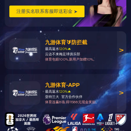
10.爆破工的工作顺序:准备【领取爆破器材和爆炸材料→运送爆炸材
料→存放爆炸材料→装配起爆药卷】→检查处理→爆破操作【装药→
设警戒→连线→起爆→炮后检查→撤警戒】→收尾工作。
以上十点就是全部煤破落煤作业的一般规定，希望作业中能够严格遵
守纪律，保障人生财产**。
相关文章
山西N磨乐鱼官网网页版_
乐鱼官网网页版_乐鱼(中
乐鱼(中国)官方截齿-乐鱼官
国)官方截齿有几种-乐鱼官
网网页版_乐鱼(中国)官方N
网网页版_乐鱼(中国)官方
磨截齿哪家好
镐型截齿的破坏