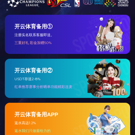
截齿钎焊的工艺与发展
pdc钻头种类的详细分类及
说明
搜索本站
客服咨询