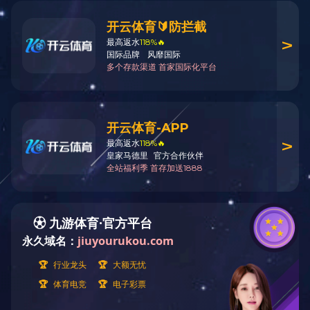
6.爆破与回采其他工序平等作业时，b须按照爆破的**距离执行，否
则应停止爆破作业。
7.在地质变化地带、冒顶区、**出口等处的顶板破碎、煤层松软、容
易冒顶、片帮的地段，要少装药放小炮或不爆破。
8.爆破工要和打眼工密切配合，保证爆破时不崩倒棚子，不丢顶煤和
底煤，不将煤块大量迸溅到人行道、材料道，保证煤壁平Z，符合开
帮进度的要求。
9.运送爆炸材料和装药、封泥可由兼职的爆破工助手进行。爆破工助
手b须经过培训并考试合格，取得合格证后，方可操作。