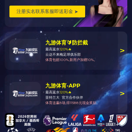
pdc钻头种类的详细分类及
说明
搜索本站
客服咨询
15935109728
站点地图
｜
网站地图
Copyright © 2018-2021 乐鱼官网网页版_乐鱼(中国)官方 版权所有 |
湘ICP备
18013084号-1
开云（中国）Kaiyun·官方网站
|
完美体育唯一官网_完美体育（中国）体
育官方网
|
九游平台
|
kaiyun体育（中国）有限公司官网
|
米兰体育平台
app官网_米兰体育(中国)
|
开云集团有限公司官网
|
乐鱼注册
|
华体会体