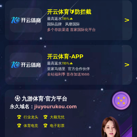
山西N磨乐鱼官网网页版_
乐鱼官网网页版_乐鱼(中
乐鱼(中国)官方截齿-乐鱼官
国)官方截齿有几种-乐鱼官
网网页版_乐鱼(中国)官方N
网网页版_乐鱼(中国)官方
磨截齿哪家好
镐型截齿的破坏
截齿钎焊的工艺与发展