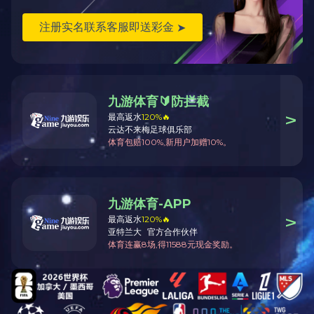
套和防护眼镜，保证**操作。
g20气动风镐维护保养方法:
气镐在首次使用或连续作业3-4小时后，从进气口注入
沾度为3°-4.5°E50涡轮机油，连续工作20小时，b须进行保
养，保养方法如下：
1、拆去头部弹簧及镐钎;
2、用绷钳或螺丝刀拆除导气罩两侧掐簧;
3、拆除定位卡簧;
4、用台钳平口夹紧缸体两扁部位，防松圈移至Z下端，
反时针方向旋出柄体拆除阀组等各零件，取出缸体内锤体;
5、用清洁柴油清洗各零部伯，擦拭干净，检查各零
件，更换损坏零件，涂抹少许润滑油，再按顺序依次装配;
6、气镐在库存或运输过程中，联接管处用**塑料塞封
闭，以防异物落入孔内，损坏机件。
g20气动风镐**提示