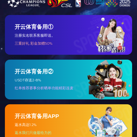
1、选用气管内径为19mm,长度不超过12m,无破损、漏
气等缺陷，并保持管内清洁和锥形胶管接头联接可靠;
2、安装镐钎时，应注意镐钎与衬套配合情况，间隙不
得过大或过小，以防镐钎偏歪断裂和卡死;
3、在软土层作业中，勿使镐钎在打击中全部插入土
层，以防连续空击损坏机件;
4、用G20气镐破碎时，破碎物愈硬、镐钎就愈短，反
之则长，镐钎发b须按作业要求选用，以免突然断裂，伤人
和损坏机件;
5、作业时，排气口处，严禁用手触摸或用眼睛观察，
避免出现人身伤害。
相关产品