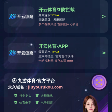
g20气镐动风镐使用注意事项：
1.g20气镐是使用压缩空气压为0.63mpa的气动工具，
要求进气管与联接管及元宝螺帽联接**可
靠。在作业中，要
随时注意气管联接处有无松动、漏气，拆卸或更换零件时b
须关闭气源、放掉余
气。
2.使用时，先将镐钎对准破碎物体的有用部位，再压下
压柄，气镐开始工作的操作过程中，夺柄启
闭有度，避免空
击损坏机件。
3.作业时，双手扶稳气镐，可以做小幅度前后或左右摇
摆，以免卡钎，不允许用气镐撬、砸破碎物
体。
4.在作业中，操作人员要戴上掌面涂有橡胶层的防护手